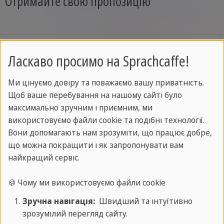
Отримайте свою пропозицію
Проживання
Ласкаво просимо на Sprachcaffe!
Ми цінуємо довіру та поважаємо вашу приватність.
У Ніцці ми пропонуємо комфортне проживання
Щоб ваше перебування на нашому сайті було
в готелях та резиденціях - завжди в окремій
максимально зручним і приємним, ми
одномісній кімнаті з окремою ванною кімнатою.
використовуємо файли cookie та подібні технології.
Ви насолоджуватиметеся комфортом власного
Вони допомагають нам зрозуміти, що працює добре,
простору, ділячись досвідом з іншими
що можна покращити і як запропонувати вам
найкращий сервіс.
іноземними студентами, які проживають у тому
ж помешканні. Це ідеальний баланс між
🍪 Чому ми використовуємо файли cookie
приватністю та спільнотою, і все це за
Зручна навігація:
Швидший та інтуїтивно
підтримки Sprachcaffe протягом усього вашого
зрозумілий перегляд сайту.
перебування.