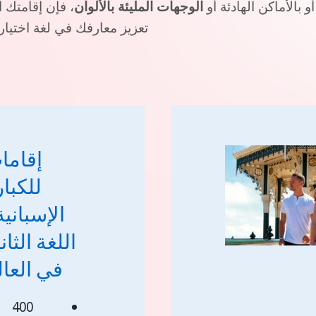
 بالأماكن الهادئة أو
الوجهات المليئة بالألوان
، فإن إقامتك 
تعزيز معارفك في لغة اختيار
إقاما
للكبار
الإسبانية
اللغة الثان
في العال
400