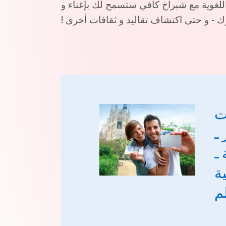
اللغوية مع شبراخ كافي ستسمح لك بإغناء و
ك - و حتى اكتشاف تقاليد و ثقافات أخرى !
ت
 ـ
 ـ
ية
م