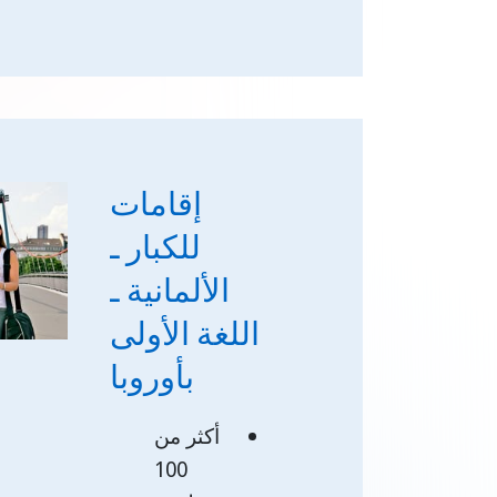
إقامات
للكبار ـ
الألمانية ـ
اللغة الأولى
بأوروبا
أكثر
من
100