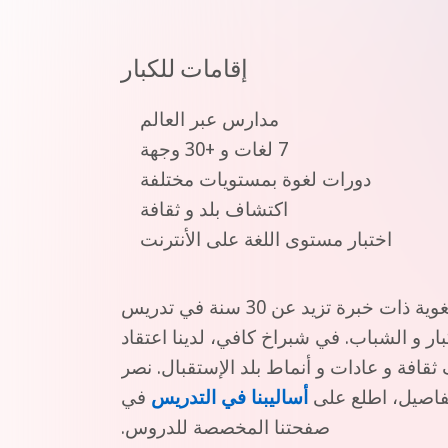
إقامات للكبار
مدارس عبر العالم
7 لغات و +30 وجهة
دورات لغوة بمستويات مختلفة
اكتشاف بلد و ثقافة
اختبار مستوى اللغة على الأنترنت
للكبار مع شبراخ كافي ! شبراخ كافي شركة مستقلة للإقامات اللغوية ذات خبرة تزيد عن 30 سنة في تدريس
بار و الشباب. في شبراخ كافي، لدينا اعتقاد
ثقافة و عادات و أنماط بلد الإستقبال.
نصر
فاصيل، اطلع على
أساليبنا في التدريس
في
صفحتنا المخصصة للدروس.