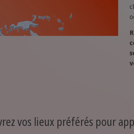
c
o
R
c
s
v
rez vos lieux préférés pour ap