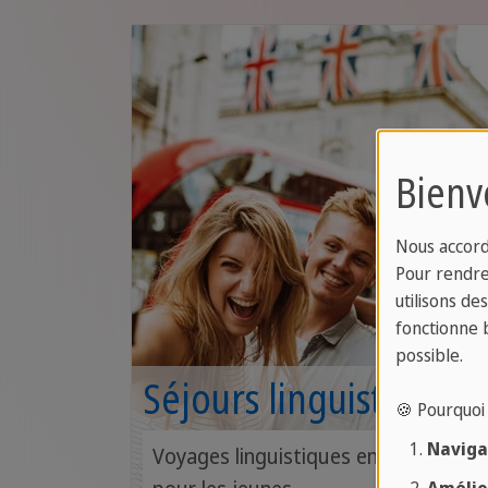
Bienv
Nous accord
Pour rendre 
utilisons de
fonctionne 
possible.
Séjours linguistiques
🍪 Pourquoi 
jeunes
Navigat
Voyages linguistiques encadrés