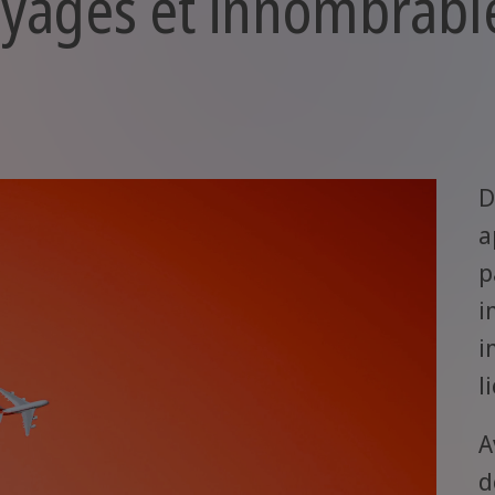
yages et innombrabl
a
i
i
l
A
d