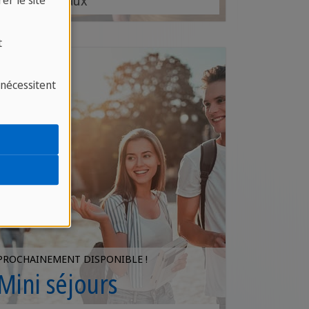
internationaux
er le site
t
 nécessitent
PROCHAINEMENT DISPONIBLE !
Mini séjours