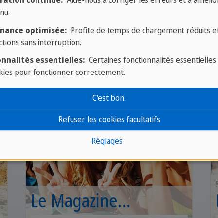
débutants et experts à partir
ration continue:
Aide-nous à corriger les erreurs et à amélior
nu.
de 16 ans
mance optimisée:
Profite de temps de chargement réduits e
ctions sans interruption.
nnalités essentielles:
Certaines fonctionnalités essentielles
kies pour fonctionner correctement.
C'est bon.
Refuser les cookies facultatifs
Réglages
Le Magazine