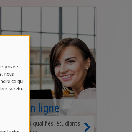
e privée.
e, nous
endre ce qui
leur service
Cours en ligne
Professeurs qualifiés, étudiants