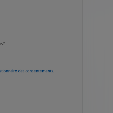
ps
?
stionnaire des consentements
.