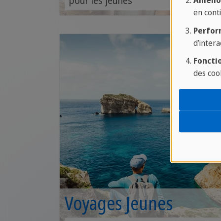
pour les jeunes
Amélio
en conti
Perfor
d’intera
Fonctio
des coo
Voyages Jeunes