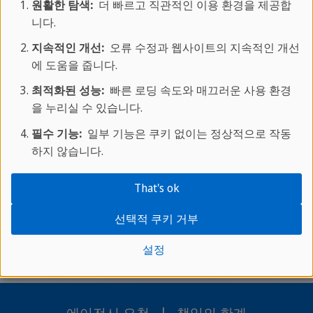
고 해요. 스프락카페 오렌지 카운티에서의 시간은
원활한 탐색:
더 빠르고 직관적인 이용 환경을 제공합
니다.
정말 즐거웠습니다. 다른 무엇보다 선생님들이 아주
친절했기 때문입니다. 이곳에서 저의 목적을 모두
지속적인 개선:
오류 수정과 웹사이트의 지속적인 개선
에 도움을 줍니다.
달성할 수 있었어요. 또한 영어실력을 향상시키고,
새로운 친구들을 만나며 전 세계에서 온 많은 사람
최적화된 성능:
빠른 로딩 속도와 매끄러운 사용 환경
들을 알아갈 수 있었죠. 47살인 저도 모든 세대의 영
을 누리실 수 있습니다.
어학습자들에게 이 학교를 추천합니다. 감사합니다!
필수 기능:
일부 기능은 쿠키 없이는 정상적으로 작동
히카르도
원문으로 읽어보기
하지 않습니다.
That's ok
korean
/
성인 어학연수
/
성인 어학 코스
/
선택적 쿠키 거부
영어
설정