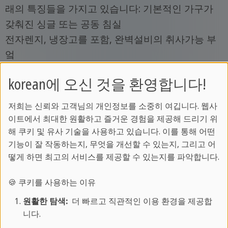
래의 특징들을 가지고 있습니다: 기본적인 가구가
갖춰진 싱글 또는 공동 침실
전자렌지, 냉장고를 포함, 완벽설비의 취사가능 부
엌
모든 장비가 갖춰진 공동 욕실
korean에 오신 것을 환영합니다!
집적 취사
정기적인 청소 서비스
저희는 신뢰와 고객님의 개인정보를 소중히 여깁니다. 웹사
학교 바로 옆에 위치
이트에서 최대한 원활하고 즐거운 경험을 제공해 드리기 위
해 쿠키 및 유사 기술을 사용하고 있습니다. 이를 통해 어떤
기능이 잘 작동하는지, 무엇을 개선할 수 있는지, 그리고 어
런던 호스트 패밀리
떻게 하면 최고의 서비스를 제공할 수 있는지를 파악합니다.
학교에서 주의깊게 선별한 영국 가정집에서의 체류
🍪 쿠키를 사용하는 이유
는 항상 영어를 쓸수있는 환경에서 방가후 학교외에
원활한 탐색:
더 빠르고 직관적인 이용 환경을 제공합
연습할수 있을 뿐만 아니라, 영국의 실제 문화, 사람
니다.
들, 식문화, 관습을 경험할수 있는 좋은 기회가 될수