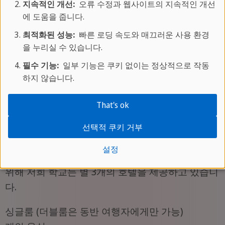
지속적인 개선:
오류 수정과 웹사이트의 지속적인 개선
있습니다. 저희가 선별한 호스트 페밀리에서는 아래
에 도움을 줍니다.
의 사항들을 제공하고 있습니다. 호스트 페밀리에서
학교까지의 가능한한 짧은 통학 거리
최적화된 성능:
빠른 로딩 속도와 매끄러운 사용 환경
을 누리실 수 있습니다.
호스트 페밀리에 쾌적한 환경
많은 호스트 페밀리 제공
필수 기능:
일부 기능은 쿠키 없이는 정상적으로 작동
하지 않습니다.
하프보드 포함(아침&저녁)
싱글룸 또는 더블룸 가능
That's ok
호텔
선택적 쿠키 거부
설정
많은 편안함과 개인 프라이버시를 원하시는 분들을
위해 저희 학교는 별 3개의 호텔을 제공하고 있습니
다.
싱글룸 (더블룸은 동반 여행자에게만 가능)