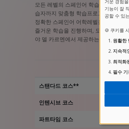
거운 경험을
모든 레벨의 스페인어 학습자들에게 맞
기능이 잘 
습자까지 맞춤형 학습프로그램을 제공합
공할 수 있
정확한 스페인어 어학레벨을 측정합니다
즐거운 학습을 진행하며, 모든 학생들이
🍪 쿠키를
야 델 카르멘에서 제공하는
스페인어 
원활한 
지속적인
최적화된
주당 
필수 기
스탠다드 코스**
20
인텐시브 코스
30
파트타임 코스
10