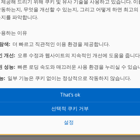
 제공해 드리기 위해 쿠키 및 유사 기술을 사용하고 있습니다. 이
는 코스 프로그램을 갖추고 있는 플라야 델 카르멘은 
작동하는지, 무엇을 개선할 수 있는지, 그리고 어떻게 하면 최고의
니다. 스프락카페는 어학코스에 참가하기 전에 어학
는지를 파악합니다.
. 플라야 델 카르멘의 스페인어 어학코스는 공인을 
 원하는 어학목표를 성취할 수 있도록 모든 지원을 아
 사용하는 이유
코스
에 관한 안내사항입니다:
탐색:
더 빠르고 직관적인 이용 환경을 제공합니다.
 개선:
오류 수정과 웹사이트의 지속적인 개선에 도움을 줍니다
 성능:
빠른 로딩 속도와 매끄러운 사용 환경을 누리실 수 있습
수업*
최소등록기간
최대반정
능:
일부 기능은 쿠키 없이는 정상적으로 작동하지 않습니다.
1주
10명
That's ok
선택적 쿠키 거부
1주
10명
설정
1주
10명