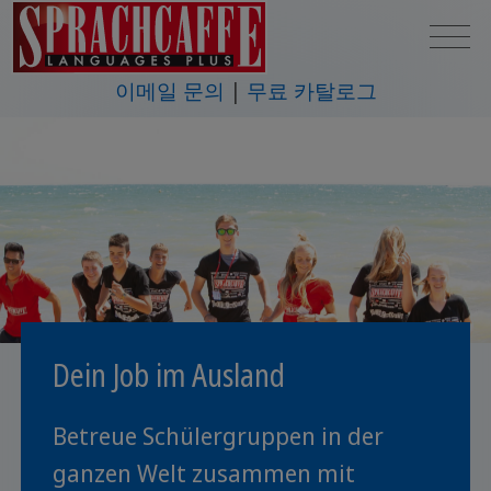
이메일 문의
무료 카탈로그
Dein Job im Ausland
Betreue Schülergruppen in der
ganzen Welt zusammen mit