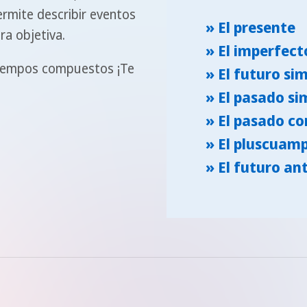
ermite describir eventos
» El presente
a objetiva.
» El imperfect
tiempos compuestos ¡Te
» El futuro si
» El pasado si
» El pasado c
» El pluscuam
» El futuro an