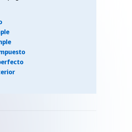
o
mple
mple
ompuesto
perfecto
terior