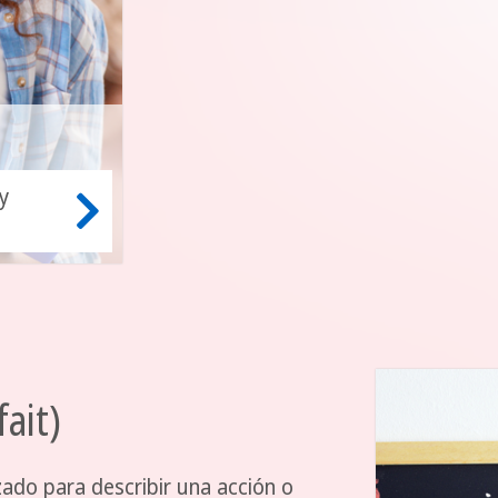
y
ait)
zado para describir una acción o