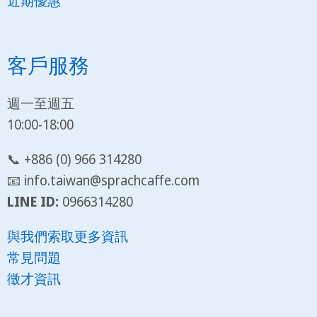
近期優惠
客戶服務
週一至週五
10:00-18:00
📞 +886 (0) 966 314280
📧 info.taiwan@sprachcaffe.com
LINE ID:
0966314280
與我們索取更多資訊
常見問題
徵才資訊