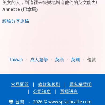
英文的人，到這裡來快樂地增進他們的英文能力!
Annette (巴拿馬)
經驗分享原檔
Taiwan
/
成人遊學
/
英語
/
英國
/
倫敦
常見問題
|
條款和規則
|
隱私權聲明
|
公司訊息
|
選擇語言
台灣
2026 © www.sprachcaffe.com