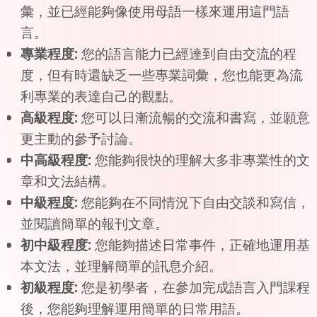
彙，並已經能夠像使用母語一樣來運用這門語
言。
專業程度:
您的語言能力已經達到自由交流的程
度，但有時還缺乏一些專業詞彙，您也能更為流
利專業的表達自己的觀點。
高級程度:
您可以日漸流暢的交流和書寫，並願意
更主動的參予討論。
中高級程度:
您能夠很快的理解大多非專業性的文
章和文法結構。
中級程度:
您能夠在不同情況下自由交談和寫信，
並閱讀簡單的報刊文章。
初中級程度:
您能夠描述日常事件，正確地運用基
本文法，並理解簡單的訊息介紹。
初級程度:
您是初學者，在參加完成語言入門課程
後，您能夠理解運用簡單的日常用語。