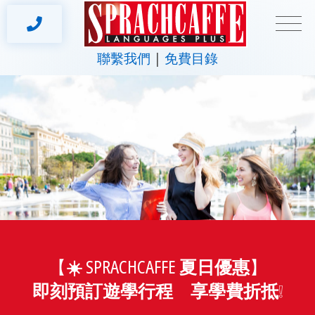
聯繫我們
免費目錄
【
☀️ SPRACHCAFFE 夏日優惠
】
即刻預訂遊學行程
享學費折抵
❕