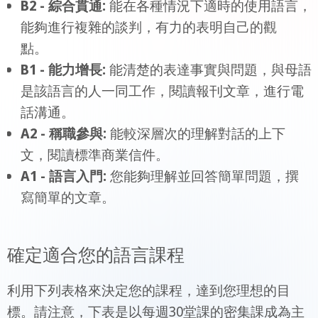
B2 - 綜合貫通:
能在各種情況下適時的使用語言，
能夠進行複雜的談判，有力的表明自己的觀
點。
B1 - 能力增長:
能清楚的表達事實與問題，與母語
是該語言的人一同工作，閱讀報刊文章，進行電
話溝通。
A2 - 稱職參與:
能較深層次的理解對話的上下
文，閱讀標準商業信件。
A1 - 語言入門:
您能夠理解並回答簡單問題，撰
寫簡單的文章。
確定適合您的語言課程
利用下列表格來決定您的課程，達到您理想的目
標。請注意，下表是以每週30堂課的密集課成為主