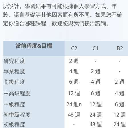
所設計。學習結果有可能根據個人學習方式、年
齡、語言基礎等其他因素而有所不同。如果您不確
定你適合哪種課程，歡迎您與我們接洽諮詢。
當前程度&目標
C2
C1
B2
研究程度
2 週
-
-
專業程度
4 週
2 週
-
高級程度
6 週
4 週
2 週
中高級程度
12 週
6 週
4 週
中級程度
24 週n
12 週
6 週
初中級程度
48 週
24 週
12 週
初級程度
-
48 週
24 週