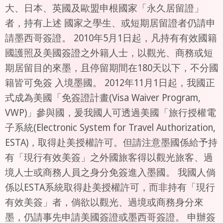
大、日本、英國及歐盟申根國家「永久居留證」
者，持有上述 國家之學生、或短期居留證者仍請申
請墨西哥簽證。 2010年5月1日起，凡持有有效國籍
國護照及美國簽證之外籍人士，以觀光、商務或短
期居留目的來墨，且停留期間在180天以下，不分國
籍皆可免簽 入境墨國。 2012年11月1日起，我國正
式成為美國「免簽證計畫(Visa Waiver Program,
VWP)」參與國，爰我國人可透過美國「旅行授權電
子系統(Electronic System for Travel Authorization,
ESTA)，取得赴美授權許可。但請注意墨國係給予持
有「現行有效美簽」之外國旅客得以觀光旅客、過
境人士或商務人員之身分免簽進入墨國。 我國人倘
係以ESTA系統取得赴美授權許可，而非持有「現行
有效美簽」者，倘欲以觀光、過境或商務身分來
墨，仍請事先申請美國簽證或墨西哥簽證。 申辦簽