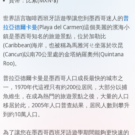
貨幣：比索(MXN-$)
世界語言咖啡西班牙語遊學讓您到墨西哥迷人的
普
拉亞德爾卡曼
(Playa del Carmen)這個美麗的濱海小
鎮是墨西哥知名的旅遊景點，位於加勒比
(Caribbean)海岸，也被稱為馬雅河ㄝ坐落於坎昆
(Canc
n)以南70公里處的金塔納羅奧州(Quintana
ú
Roo)。
普拉亞德爾卡曼是墨西哥人口成長最快的城市之
一，1970年代這裡只有約200位居民，大部分以捕
魚維生，在成為熱門的旅遊景點之後，大量的人口
移居於此，2005年人口普查結果，居民人數則攀升
到約10萬人口。
為了讓您在墨西哥西班牙語遊學期間能夠更快速的