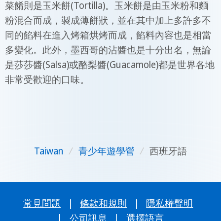
菜餚則是玉米餅(Tortilla)。玉米餅是由玉米粉和麵
粉混合而成，製成薄餅狀，並在其中加上多許多不
同的餡料在進入烤箱烘烤而成，餡料內容也是相當
多變化。此外，墨西哥的沾醬也是十分出名，無論
是莎莎醬(Salsa)或酪梨醬(Guacamole)都是世界各地
非常受歡迎的口味。
Taiwan
/
青少年遊學營
/
西班牙語
常見問題
|
條款和規則
|
隱私權聲明
|
公司訊息
|
選擇語言