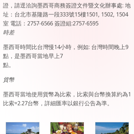
證，請逕洽詢墨西哥商務簽證文件暨文化辦事處: 地
址：台北市基隆路一段333號15樓1501, 1502, 1504
室 電話：2757-6566 簽證組:2757-6595
時差
墨西哥時間比台灣慢14小時，例如: 台灣時間晚上9
點，是墨西哥當地早上7
點。
貨幣
墨西哥當地使用貨幣為比索，比索與台幣換算約為1
比索=2.27台幣，詳細匯率以銀行公告為準。