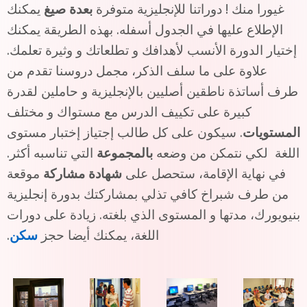
غيورا منك ! دوراتنا للإنجليزية متوفرة
بعدة صيغ
يمكنك
الإطلاع عليها في الجدول أسفله. بهذه الطريقة يمكنك
إختيار الدورة الأنسب لأهدافك و تطلعاتك و وثيرة تعلمك.
علاوة على ما سلف الذكر، مجمل دروسنا تقدم من
طرف أساتذة ناطقين أصليين بالإنجليزية و حاملين لقدرة
كبيرة على تكييف الدرس مع مستواك و مختلف
المستويات
. سيكون على كل طالب إجتياز إختبار مستوى
اللغة لكي نتمكن من وضعه
بالمجموعة
التي تناسبه أكثر.
في نهاية الإقامة، ستحصل على
شهادة مشاركة
موقعة
من طرف شبراخ كافي تذلي بمشاركتك بدورة إنجليزية
بنيويورك، مدتها و المستوى الذي بلغته. زيادة على دورات
اللغة، يمكنك أيضا حجز
سكن
.