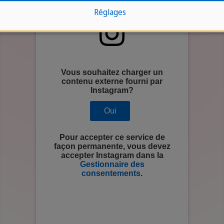
Réglages
Vous souhaitez charger un
contenu externe fourni par
Instagram
?
Oui
Pour accepter ce service de
façon permanente, vous devez
accepter
Instagram
dans la
Gestionnaire des
consentements
.