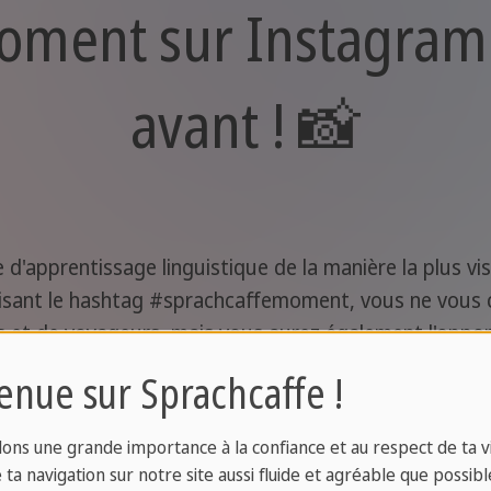
ment sur Instagram 
avant ! 📸
'apprentissage linguistique de la manière la plus vi
lisant le hashtag #sprachcaffemoment, vous ne vous
t de voyageurs, mais vous aurez également l'opport
 le voir. Imaginez que vos photos inspirent d'autres
enue sur Sprachcaffe !
voyage d'apprentissage d'une langue.
ons une grande importance à la confiance et au respect de ta vi
iences, vos progrès et les souvenirs que vous avez cr
ta navigation sur notre site aussi fluide et agréable que possibl