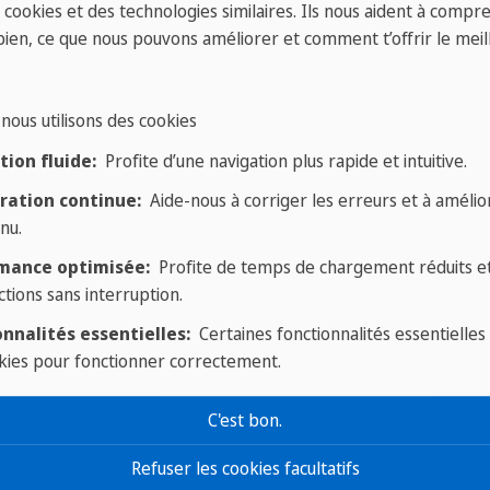
oto sera celle qui motivera quelqu'un à faire le prem
s cookies et des technologies similaires. Ils nous aident à compr
e photo sur notre compte officiel afin d'inspirer d'au
bien, ce que nous pouvons améliorer et comment t’offrir le meil
o, ajoutez une légende créative et n'oubliez pas de nou
nous utilisons des cookies
atients de voir le monde à travers votre objectif ! 
ion fluide:
Profite d’une navigation plus rapide et intuitive.
ues une expérience passionnante et visuellement att
ration continue:
Aide-nous à corriger les erreurs et à amélior
nu.
 quelques sources d'inspiration pour 
mance optimisée:
Profite de temps de chargement réduits e
ctions sans interruption.
nnalités essentielles:
Certaines fonctionnalités essentielles
kies pour fonctionner correctement.
C'est bon.
Refuser les cookies facultatifs