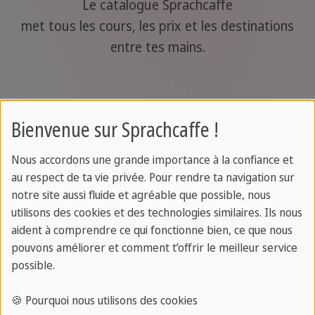
Le catalogue Sprachcaffe
met tous les cours, les prix et les destinations
entre tes mains.
Bienvenue sur Sprachcaffe !
Nous accordons une grande importance à la confiance et
au respect de ta vie privée. Pour rendre ta navigation sur
notre site aussi fluide et agréable que possible, nous
utilisons des cookies et des technologies similaires. Ils nous
aident à comprendre ce qui fonctionne bien, ce que nous
pouvons améliorer et comment t’offrir le meilleur service
possible.
À propos de SPRACHCAFFE
🍪 Pourquoi nous utilisons des cookies