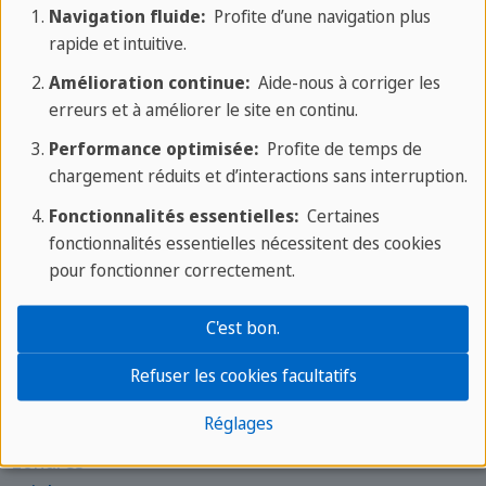
Navigation fluide:
Profite d’une navigation plus
À propos de nous
rapide et intuitive.
Lun - ven : 9am - 6pm CEST
Amélioration continue:
Aide-nous à corriger les
Phone :
+33 412 394 765
erreurs et à améliorer le site en continu.
Contacte ton expert
Performance optimisée:
Profite de temps de
Écoles pour les juniors
chargement réduits et d’interactions sans interruption.
St. Julian's
Fonctionnalités essentielles:
Certaines
fonctionnalités essentielles nécessitent des cookies
Paul's Bay
pour fonctionner correctement.
Brighton
Barcelone
C'est bon.
Francfort
Écoles pour adultes
Refuser les cookies facultatifs
Réglages
St. Julian's
Londres