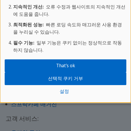
적으로 외국어 실력을 향상시켜 보세요.
지속적인 개선:
오류 수정과 웹사이트의 지속적인 개선
에 도움을 줍니다.
알아보기
최적화된 성능:
빠른 로딩 속도와 매끄러운 사용 환경
을 누리실 수 있습니다.
필수 기능:
일부 기능은 쿠키 없이는 정상적으로 작동
하지 않습니다.
더 알아보기:
That's ok
어학 프로그램 안내
선택적 쿠키 거부
스프락카페에 대하여
설정
학교별 코스 및 가격 알아보기
스프락카페 매거진
고객 서비스: