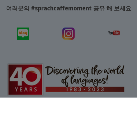
여러분의 #sprachcaffemoment 공유 해 보세요
이메일 문의
무료 카탈로그
견적서 작성
에이전시 요청
|
책임의 한계