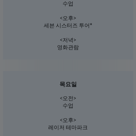
수업
<오후>
세븐 시스터즈 투어*
<저녁>
영화관람
목요일
<오전>
수업
<오후>
레이저 테마파크