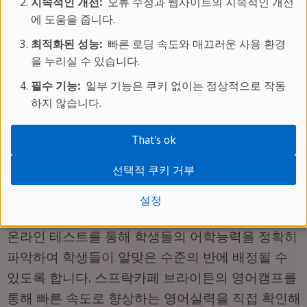
지속적인 개선:
오류 수정과 웹사이트의 지속적인 개선
탠다드 코스 중 원하는 코스를 선택하여 영어실력을
에 도움을 줍니다.
키우고 평생 잊을 수 없는 추억을 만들 수 있습니다.
최적화된 성능:
빠른 로딩 속도와 매끄러운 사용 환경
스프락카페는 역사와 전통을 바탕으로 한 체계적인
을 누리실 수 있습니다.
교육과정과 엄선한 강사진들이 제공하는 대화중심
필수 기능:
일부 기능은 쿠키 없이는 정상적으로 작동
의 여유로운 학습환경을 통해 흥미롭고 효과적인 영
하지 않습니다.
어학습의 기회를 제공합니다. 문법뿐만 아니라 어
휘, 읽기, 쓰기 등 다방면의 영어활용능력을 키울 수
That's ok
있도록 하며 영어에 대한 보다 넓은 이해와 시야를
선택적 쿠키 거부
가질 수 있도록 합니다. 현지에서 적극적으로 영어
를 사용함으로서 자신감향상과 함께 자연스러운 영
설정
어실력 향상을 기대할 수 있습니다. 스프락카페의
온라인 테스트를 통해 학생들의 어학능력을 정확히
파악하여 학생들이 알맞은 수준의 반에 배정될 수
있도록 합니다. 스프락카페 브라이튼의 영어캠프를
통해 빠른 속도로 향상하는 영어실력을 직접 확인해