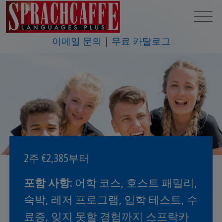
이메일 문의
무료 카탈로그
2주 €2,385부터
포함 사항
: 어학 코스, 호스트 패밀리,
숙박, 레저 프로그램, 입학 테스트, 수
료증, 잊지 못할 경험까지 스프락카