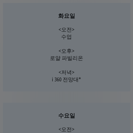
화요일
<오전>
수업
<오후>
로얄 파빌리온
<저녁>
i 360 전망대*
수요일
<오전>