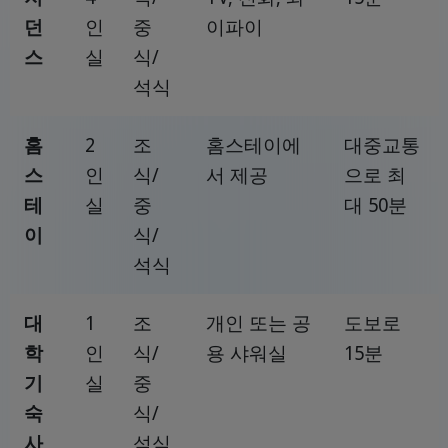
던
인
중
이파이
스
실
식/
석식
홈
2
조
홈스테이에
대중교통
스
인
식/
서 제공
으로 최
테
실
중
대 50분
이
식/
석식
대
1
조
개인 또는 공
도보로
학
인
식/
용 샤워실
15분
기
실
중
숙
식/
사
석식