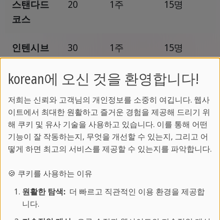
스탠다드
20
1주
15명
코스
인텐시브
30
1주
15명
코스
korean에 오신 것을 환영합니다!
저희는 신뢰와 고객님의 개인정보를 소중히 여깁니다. 웹사
이트에서 최대한 원활하고 즐거운 경험을 제공해 드리기 위
전 세계에서 온 학생들과 함께 영국 영어를 배우며
해 쿠키 및 유사 기술을 사용하고 있습니다. 이를 통해 어떤
브라이튼이라는 아름다운 도시를 경험해보세요.
기능이 잘 작동하는지, 무엇을 개선할 수 있는지, 그리고 어
떻게 하면 최고의 서비스를 제공할 수 있는지를 파악합니다.
브라이튼 영어캠프
🍪 쿠키를 사용하는 이유
원활한 탐색:
더 빠르고 직관적인 이용 환경을 제공합
브라이튼 영어캠프를 통해 영어학습의 재미와 함께
니다.
감동적인 모험을 경험해보세요. 인텐시브 코스와 스