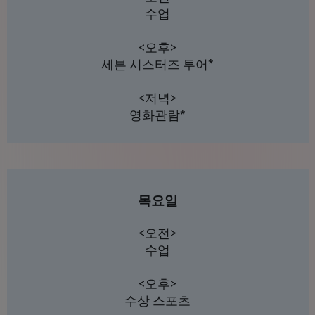
수업
<오후>
세븐 시스터즈 투어*
<저녁>
영화관람*
목요일
<오전>
수업
<오후>
수상 스포츠