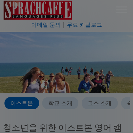
이메일 문의
무료 카탈로그
이스트본
학교 소개
코스 소개
숙
청소년을 위한 이스트본 영어 캠