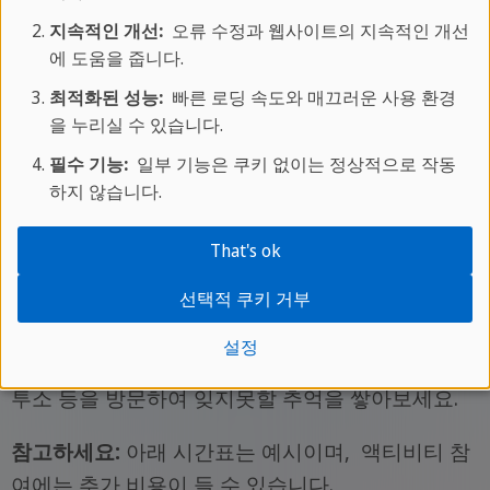
교통
★★
★
☆
☆
지속적인 개선:
오류 수정과 웹사이트의 지속적인 개선
에 도움을 줍니다.
아름다운 해변가 마을인 이스트본에서는 다양한 해
최적화된 성능:
빠른 로딩 속도와 매끄러운 사용 환경
양 액티비티를 즐길 수 있습니다. 오후 자유시간에
을 누리실 수 있습니다.
는 지역의 전통 문화와 역사를 알 수 있는 박물관,
필수 기능:
일부 기능은 쿠키 없이는 정상적으로 작동
미술관을 방문할 수 있습니다. 뿐만 아니라 영화 관
하지 않습니다.
람, 롤러스케이트 디스코, 미니골프 등 친구들과 함
께 즐거운 시간을 보낼 수 있는 다양한 프로그램들
That's ok
이 준비되어 있습니다.
선택적 쿠키 거부
주말에는 런던으로 근교여행을 갈 수 있습니다. 런
설정
던의 유명 관광지인 런던 아이, 런던 브릿지, 마담
투소 등을 방문하여 잊지못할 추억을 쌓아보세요.
참고하세요:
아래 시간표는 예시이며, 액티비티 참
여에는 추가 비용이 들 수 있습니다.