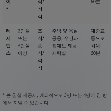
이
식/
60분
*
석
식
레
2인실
조
주방 및 욕실
대중교
지
또는
식/
공용, 수건과
통으로
던
3인실
중
침대보 제공.
최대
스
이상
식/
세탁실
60분
석
식
* 큰 침실 제공시, 예외적으로 3명 또는 4명이 한 방
에서 지낼 수 있습니다.