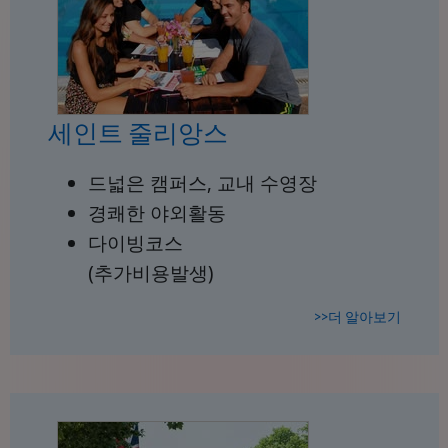
세인트 줄리앙스
드넓은 캠퍼스, 교내 수영장
경쾌한 야외활동
다이빙코스
(추가비용발생)
>>더 알아보기