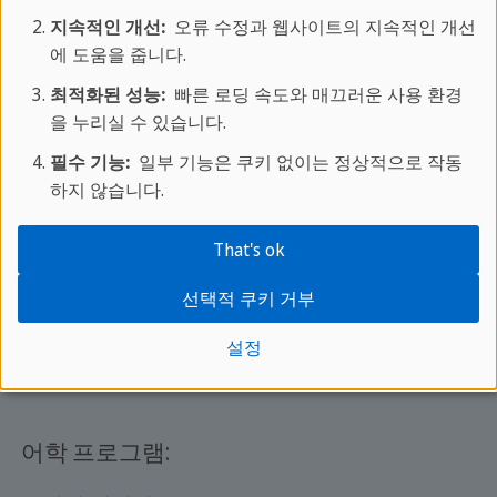
온라인 문의
지속적인 개선:
오류 수정과 웹사이트의 지속적인 개선
문의처
에 도움을 줍니다.
FAQ
최적화된 성능:
빠른 로딩 속도와 매끄러운 사용 환경
을 누리실 수 있습니다.
필수 기능:
일부 기능은 쿠키 없이는 정상적으로 작동
인기있는 도시:
하지 않습니다.
세인트 줄리앙스
(영어)
That's ok
런던
(영어)
브라이튼
(영어)
선택적 쿠키 거부
말라가
(스페인어)
설정
베이징
(중국어)
어학 프로그램: