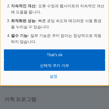
온라인 문의
지속적인 개선:
오류 수정과 웹사이트의 지속적인 개선
문의처
에 도움을 줍니다.
FAQ
최적화된 성능:
빠른 로딩 속도와 매끄러운 사용 환경
을 누리실 수 있습니다.
필수 기능:
일부 기능은 쿠키 없이는 정상적으로 작동
인기있는 도시:
하지 않습니다.
세인트 줄리앙스
(영어)
That's ok
런던
(영어)
브라이튼
(영어)
선택적 쿠키 거부
말라가
(스페인어)
설정
베이징
(중국어)
어학 프로그램: