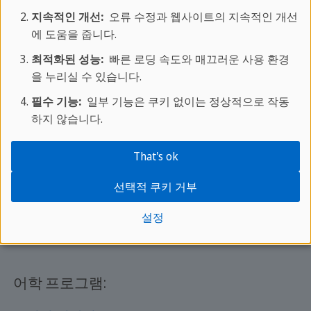
온라인 문의
지속적인 개선:
오류 수정과 웹사이트의 지속적인 개선
문의처
에 도움을 줍니다.
FAQ
최적화된 성능:
빠른 로딩 속도와 매끄러운 사용 환경
을 누리실 수 있습니다.
필수 기능:
일부 기능은 쿠키 없이는 정상적으로 작동
인기있는 도시:
하지 않습니다.
세인트 줄리앙스
(영어)
That's ok
런던
(영어)
브라이튼
(영어)
선택적 쿠키 거부
말라가
(스페인어)
설정
베이징
(중국어)
어학 프로그램: