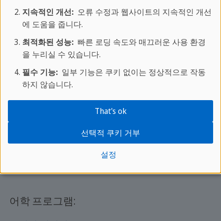
온라인 문의
지속적인 개선:
오류 수정과 웹사이트의 지속적인 개선
문의처
에 도움을 줍니다.
FAQ
최적화된 성능:
빠른 로딩 속도와 매끄러운 사용 환경
을 누리실 수 있습니다.
필수 기능:
일부 기능은 쿠키 없이는 정상적으로 작동
인기있는 도시:
하지 않습니다.
세인트 줄리앙스
(영어)
That's ok
런던
(영어)
브라이튼
(영어)
선택적 쿠키 거부
말라가
(스페인어)
설정
베이징
(중국어)
어학 프로그램: