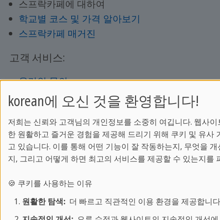
스프락카페에 대하여
학교별 코스 및 가격 알아보기
스프락카페 매거진
고객 서비스:
온라인 문의
문의처
korean에 오신 것을 환영합니다!
FAQ
저희는 신뢰와 고객님의 개인정보를 소중히 여깁니다. 웹사이
한 원활하고 즐거운 경험을 제공해 드리기 위해 쿠키 및 유사
고 있습니다. 이를 통해 어떤 기능이 잘 작동하는지, 무엇을 개
인기있는 도시:
지, 그리고 어떻게 하면 최고의 서비스를 제공할 수 있는지를 
세인트 줄리앙스
(영어)
🍪 쿠키를 사용하는 이유
런던
(영어)
원활한 탐색:
더 빠르고 직관적인 이용 환경을 제공합니다
브라이튼
(영어)
지속적인 개선:
오류 수정과 웹사이트의 지속적인 개선에