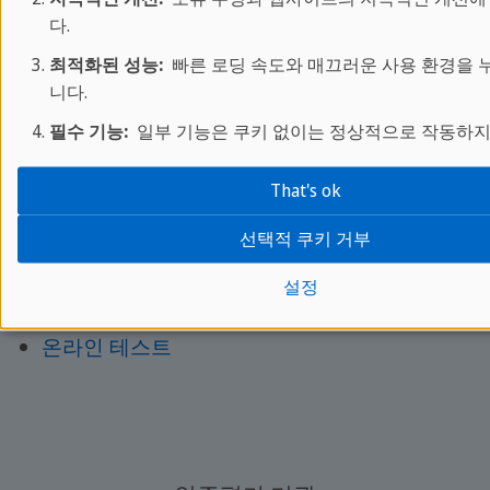
말라가
(스페인어)
다.
베이징
(중국어)
최적화된 성능:
빠른 로딩 속도와 매끄러운 사용 환경을 
니다.
어학 프로그램:
필수 기능:
일부 기능은 쿠키 없이는 정상적으로 작동하지
성인 어학연수
That's ok
청소년 어학연수
선택적 쿠키 거부
시험준비
일대일
설정
비즈니스
온라인 테스트