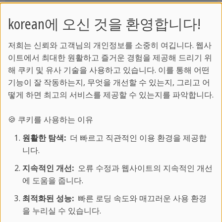
>>온라인테스트로!
korean에 오신 것을 환영합니다!
저희는 신뢰와 고객님의 개인정보를 소중히 여깁니다. 웹사
이트에서 최대한 원활하고 즐거운 경험을 제공해 드리기 위
korean
/
성인 어학연수
/
성인 어학 코스
/
해 쿠키 및 유사 기술을 사용하고 있습니다. 이를 통해 어떤
스페인어
/
쿠바
기능이 잘 작동하는지, 무엇을 개선할 수 있는지, 그리고 어
떻게 하면 최고의 서비스를 제공할 수 있는지를 파악합니다.
🍪 쿠키를 사용하는 이유
원활한 탐색:
더 빠르고 직관적인 이용 환경을 제공합
니다.
온라인 코스
지속적인 개선:
오류 수정과 웹사이트의 지속적인 개선
영어, 스페인어, 독일어, 프랑스어, 이탈리아
에 도움을 줍니다.
어, 중국어, 아랍어 등
최적화된 성능:
빠른 로딩 속도와 매끄러운 사용 환경
다양한 언어를
실시간 온라인 LIVE 강의
로
을 누리실 수 있습니다.