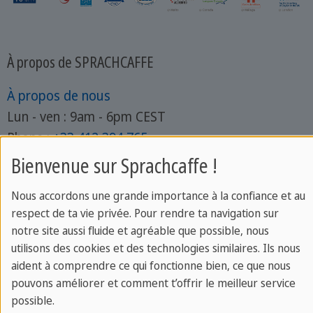
À propos de SPRACHCAFFE
À propos de nous
Lun - ven : 9am - 6pm CEST
Phone :
+33 412 394 765
Contacte ton expert
Bienvenue sur Sprachcaffe !
Écoles pour les juniors
Nous accordons une grande importance à la confiance et au
St. Julian's
respect de ta vie privée. Pour rendre ta navigation sur
notre site aussi fluide et agréable que possible, nous
Paul's Bay
utilisons des cookies et des technologies similaires. Ils nous
Brighton
aident à comprendre ce qui fonctionne bien, ce que nous
Barcelone
pouvons améliorer et comment t’offrir le meilleur service
Francfort
possible.