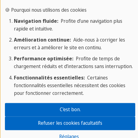
Écoles pour adultes
🍪 Pourquoi nous utilisons des cookies
St. Julian's
Navigation fluide:
Profite d’une navigation plus
Londres
rapide et intuitive.
Brighton
Amélioration continue:
Aide-nous à corriger les
Barcelone
erreurs et à améliorer le site en continu.
Francfort
Performance optimisée:
Profite de temps de
Ressources
chargement réduits et d’interactions sans interruption.
Magazine
Fonctionnalités essentielles:
Certaines
fonctionnalités essentielles nécessitent des cookies
Guides de voyage
pour fonctionner correctement.
Guides d'apprentissage
Tests en ligne
C'est bon.
Catalogues
Refuser les cookies facultatifs
Réglages