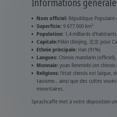
Informations générales
Nom officiel:
République Populaire 
Superficie:
9 677 000 km²
Population:
1,4 milliards d'habitants
Capitale:
Pékin (Beijing, 北京 pour Ca
Ethnie principale:
Han (91%)
Langues:
Chinois mandarin (officiel)
Monnaie:
yuan Renminbi (en chinois
Religions:
l'état chinois est laïque
taoïsme... ainsi que des cultes voués
minoritaires.
Sprachcaffe met à votre disposition u