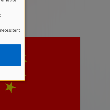
er le site
t
 nécessitent