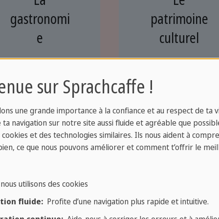
gastronomi
patrimoine
e
culturel
Découvrez l'une
Des
des cuisines les
monuments,
enue sur Sprachcaffe !
plus connues
des lieux
dans le monde!
cultes, des
ons une grande importance à la confiance et au respect de ta vi
traditions
ta navigation sur notre site aussi fluide et agréable que possibl
s cookies et des technologies similaires. Ils nous aident à compr
fascinantes à
bien, ce que nous pouvons améliorer et comment t’offrir le meil
découvrir dans
ce pays
nous utilisons des cookies
ion fluide:
Profite d’une navigation plus rapide et intuitive.