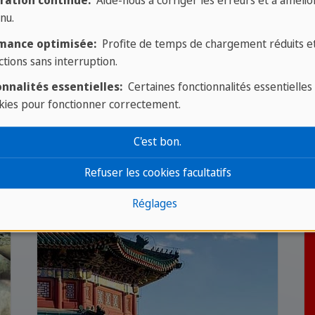
ration continue:
Aide-nous à corriger les erreurs et à amélior
nu.
mance optimisée:
Profite de temps de chargement réduits e
que en Chine
ctions sans interruption.
nnalités essentielles:
Certaines fonctionnalités essentielles
kies pour fonctionner correctement.
C'est bon.
Refuser les cookies facultatifs
Réglages