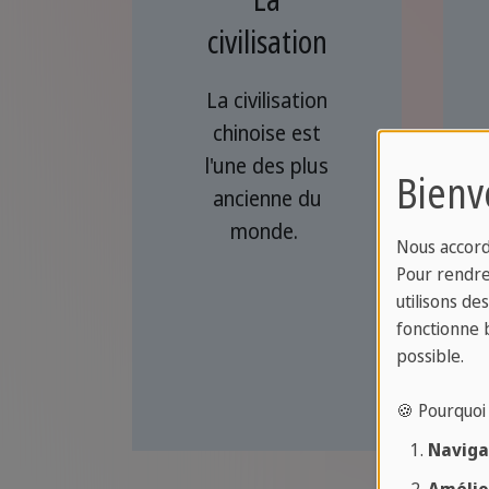
civilisation
La civilisation
chinoise est
l'une des plus
Bienv
ancienne du
monde.
Nous accord
Pour rendre 
utilisons de
fonctionne 
possible.
🍪 Pourquoi 
Navigat