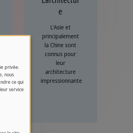
e
L'Asie et
principalement
la Chine sont
connus pour
leur
e privée.
architecture
e, nous
impressionnante
endre ce qui
leur service