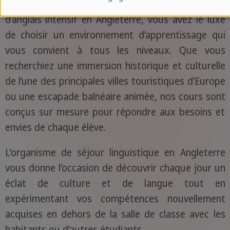
Avec une variété de destinations pour ce cours
d’anglais intensif en Angleterre, vous avez le luxe
de choisir un environnement d’apprentissage qui
vous convient à tous les niveaux. Que vous
recherchiez une immersion historique et culturelle
de l’une des principales villes touristiques d’Europe
ou une escapade balnéaire animée, nos cours sont
conçus sur mesure pour répondre aux besoins et
envies de chaque élève.
L’organisme de séjour linguistique en Angleterre
vous donne l’occasion de découvrir chaque jour un
éclat de culture et de langue tout en
expérimentant vos compétences nouvellement
acquises en dehors de la salle de classe avec les
habitants ou d’autres étudiants.