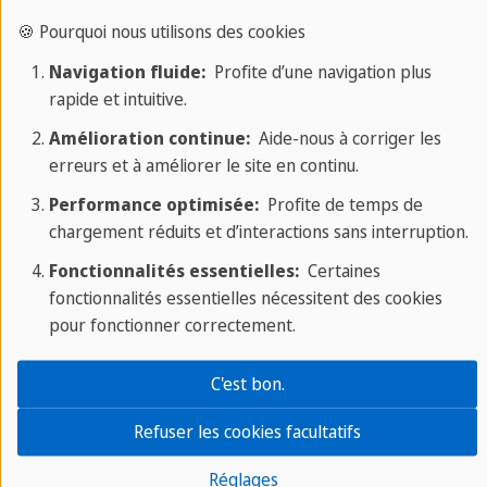
Sprachcaffe vous propose un large choix de cours
🍪 Pourquoi nous utilisons des cookies
et d'hébergements pour votre séjour linguistique
en Angleterre. Pour chacune des destinations
Navigation fluide:
Profite d’une navigation plus
proposées, vous avez le choix entre des cours
rapide et intuitive.
standards, intensifs ou particuliers. Vous
Amélioration continue:
Aide-nous à corriger les
trouverez plus d'informations sur notre page
erreurs et à améliorer le site en continu.
catégories de cours de langue
. Les écoles de
Performance optimisée:
Profite de temps de
Londres et de Brighton proposent également des
chargement réduits et d’interactions sans interruption.
cours de préparation aux examens
(FCE, CAE).
Fonctionnalités essentielles:
Certaines
fonctionnalités essentielles nécessitent des cookies
pour fonctionner correctement.
Le séjour linguistique en Angleterre,
C'est bon.
l'une de nos destinations les plus
populaire
Refuser les cookies facultatifs
Réglages