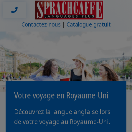
Contactez-nous
Catalogue gratuit
Votre voyage en Royaume-Uni
Découvrez la langue anglaise lors
de votre voyage au Royaume-Uni.