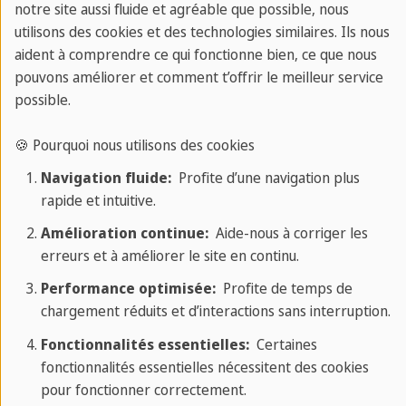
d'autres personnes partageant les
notre site aussi fluide et agréable que possible, nous
utilisons des cookies et des technologies similaires. Ils nous
mêmes idées.
aident à comprendre ce qui fonctionne bien, ce que nous
pouvons améliorer et comment t’offrir le meilleur service
possible.
Plus d'informations
🍪 Pourquoi nous utilisons des cookies
Navigation fluide:
Profite d’une navigation plus
rapide et intuitive.
Amélioration continue:
Aide-nous à corriger les
Séjours linguistiques jeunes
erreurs et à améliorer le site en continu.
Un forfait complet
: tout ce dont vous
Performance optimisée:
Profite de temps de
chargement réduits et d’interactions sans interruption.
avez besoin pour une expérience
linguistique réussie est inclus dans le prix.
Fonctionnalités essentielles:
Certaines
fonctionnalités essentielles nécessitent des cookies
Programme d'activités
: Un programme
pour fonctionner correctement.
d'activités conçu avec amour et amusant.