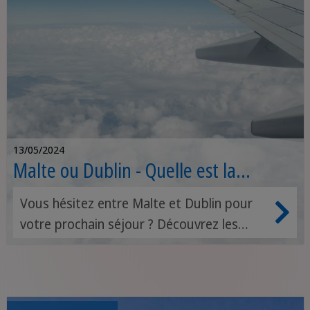
13/05/2024
Malte ou Dublin - Quelle est la
meilleure destination pour moi ?
Vous hésitez entre Malte et Dublin pour
votre prochain séjour ? Découvrez les
principaux atouts de ces deux
destinations européennes afin de faire le
meilleur choix pour vos vacances. Que
vous soyez à la recherche de soleil et de