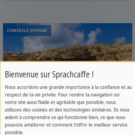
qu'est l'île de Malte, l'une des destinations
estivales les plus populaires d'Europe.
C'est peut-être en raison de son climat
idéal (6 mois d'été par an), de ses plages
CONSEILS VOYAGE
paradisiaques ou des nombreuses
discothèques de l'île, mais certainement
aussi en raison de la culture fascinante
qui la caractérise. En somme, c'est un
Bienvenue sur Sprachcaffe !
endroit qui vaut la peine d'être visité, la
seule question étant de savoir où loger à
Nous accordons une grande importance à la confiance et au
Malte. Bien que l'île soit petite et que l'on
respect de ta vie privée. Pour rendre ta navigation sur
puisse s'y déplacer confortablement,
notre site aussi fluide et agréable que possible, nous
certaines zones sont plus propices que
utilisons des cookies et des technologies similaires. Ils nous
aident à comprendre ce qui fonctionne bien, ce que nous
d'autres à l'hébergement, en fonction de
pouvons améliorer et comment t’offrir le meilleur service
vos intérêts et de vos besoins. Que vous
possible.