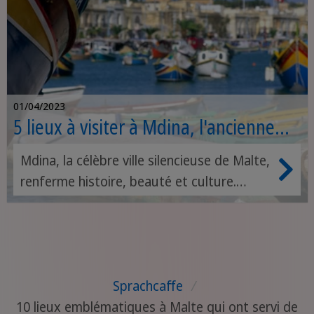
01/04/2023
5 lieux à visiter à Mdina, l'ancienne
capitale de Malte
Mdina, la célèbre ville silencieuse de Malte,
renferme histoire, beauté et culture.
Cette vieille ville entourée de remparts a
des histoires à raconter à ses visiteurs qui
remontent à plusieurs siècles. Le
gouverneur romain Publius, nommé
Sprachcaffe
/
premier évêque de Malte par saint Paul,
10 lieux emblématiques à Malte qui ont servi de
aurait construit un palais et y aurait vécu