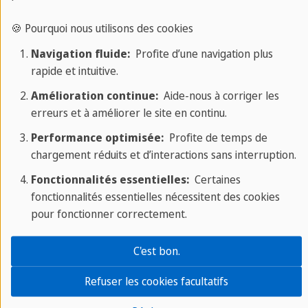
souhaitiez être plus proche de la mer, des
clubs ou que vous préfériez un
🍪 Pourquoi nous utilisons des cookies
emplacement central dans la capitale,
Navigation fluide:
Profite d’une navigation plus
vous seul pouvez décider ! Cependant,
rapide et intuitive.
chez Sprachcaffe, nous pouvons vous
20/12/2023
Amélioration continue:
Aide-nous à corriger les
donner un coup de main en vous
Découvrir Malte en Janvier
erreurs et à améliorer le site en continu.
fournissant des informations utiles sur les
Performance optimisée:
Profite de temps de
Malte, une petite île en plein cœur de la
endroits où séjourner à Malte : lisez la
chargement réduits et d’interactions sans interruption.
Méditerranée, est une destination de
suite pour découvrir les meilleurs endroits
Fonctionnalités essentielles:
Certaines
choix à tout moment de l'année. Même en
où séjourner sur l'île.
fonctionnalités essentielles nécessitent des cookies
janvier, lorsque l'hiver s'installe sur
pour fonctionner correctement.
d'autres destinations, Malte offre un
climat doux, une richesse culturelle
C'est bon.
CULTURE
inestimable, une cuisine délicieuse et une
Refuser les cookies facultatifs
multitude d'activités pour les voyageurs.