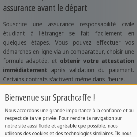
assurance avant le départ
Souscrire une assurance responsabilité civile
étudiant à l'étranger se fait facilement en
quelques étapes. Vous pouvez effectuer vos
démarches en ligne via un comparateur, choisir une
formule adaptée, et
obtenir votre attestation
immédiatement
après validation du paiement.
Certains contrats s'activent même dans l'heure.
Pour obtenir votre attestation, contactez votre
Bienvenue sur Sprachcaffe !
assureur après la souscription. Selon les
Nous accordons une grande importance à la confiance et au
recommandations du Crédit Agricole, vérifiez que
respect de ta vie privée. Pour rendre ta navigation sur
celle-ci
mentionne bien votre nom
, la durée de la
notre site aussi fluide et agréable que possible, nous
couverture, le pays de destination et les garanties
utilisons des cookies et des technologies similaires. Ils nous