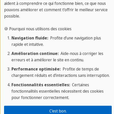
incluant la responsabilité civile internationale.
aident à comprendre ce qui fonctionne bien, ce que nous
Certaines universités exigent une version traduite
pouvons améliorer et comment t’offrir le meilleur service
possible.
de ce document.
🍪 Pourquoi nous utilisons des cookies
Délai
Navigation fluide:
Profite d’une navigation plus
d'obtention
P
rapide et intuitive.
Souscription
de
a
Amélioration continue:
Aide-nous à corriger les
Assureur
en ligne
l'attestation
m
erreurs et à améliorer le site en continu.
Performance optimisée:
Profite de temps de
SMENO
Oui
Immédiat par
À
chargement réduits et d’interactions sans interruption.
email
pa
Fonctionnalités essentielles:
Certaines
d
fonctionnalités essentielles nécessitent des cookies
pour fonctionner correctement.
AXA
Oui
1 à 3 jours
E
ouvrés
2
C'est bon.