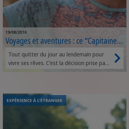
19/08/2016
Voyages et aventures : ce "Capitaine"
a pris les commandes de sa vie
Tout quitter du jour au lendemain pour
vivre ses rêves. C'est la décision prise par
Capitaine Rémi qui souhaite parcourir le
monde et réaliser ses défis par la même
occasion : traverser l'Atlantique, danser la
salsa en Colombie, faire de l'auto-stop, se
EXPÉRIENCE À L'ÉTRANGER
baigner en Islande...suivez ses aventures
et devenez vous-même votre propre
Capitaine !