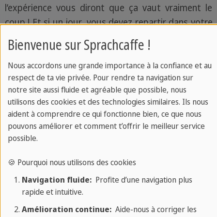
l’expérience vous diront que ça vaut vraiment le
coup ! Et si un jour, vous devez repartir dans votre
pays d’origine, vous ressentirez certainement plus
Bienvenue sur Sprachcaffe !
qu’un pincement au cœur…
Nous accordons une grande importance à la confiance et au
respect de ta vie privée. Pour rendre ta navigation sur
notre site aussi fluide et agréable que possible, nous
utilisons des cookies et des technologies similaires. Ils nous
aident à comprendre ce qui fonctionne bien, ce que nous
pouvons améliorer et comment t’offrir le meilleur service
possible.
🍪 Pourquoi nous utilisons des cookies
Navigation fluide:
Profite d’une navigation plus
rapide et intuitive.
Amélioration continue:
Aide-nous à corriger les