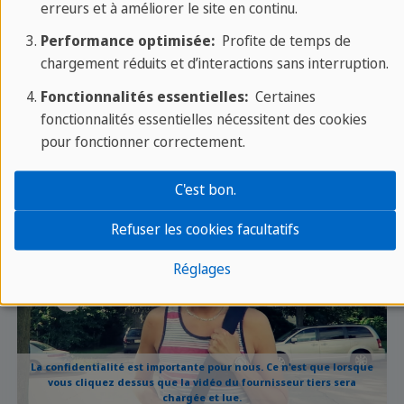
erreurs et à améliorer le site en continu.
BONUS
: Yoann de
Ma Vie aux État-Unis
vous
Performance optimisée:
Profite de temps de
chargement réduits et d’interactions sans interruption.
donne des conseils sur l'expatriation et comment
gérer un éventuel mal du pays. Mais rassurez-
Fonctionnalités essentielles:
Certaines
vous, cela arrive à tout le monde et surtout, ça ne
fonctionnalités essentielles nécessitent des cookies
pour fonctionner correctement.
dure jamais longtemps !
C'est bon.
Refuser les cookies facultatifs
Réglages
La confidentialité est importante pour nous. Ce n'est que lorsque
vous cliquez dessus que la vidéo du fournisseur tiers sera
chargée et lue.