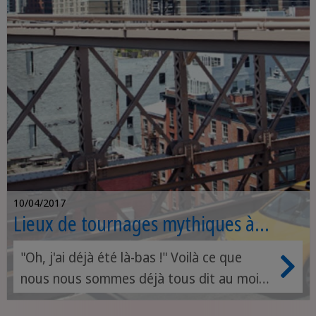
10/04/2017
Lieux de tournages mythiques à
proximité de nos écoles de langues
"Oh, j'ai déjà été là-bas !" Voilà ce que
Sprachcaffe
nous nous sommes déjà tous dit au moins
une fois en regardant un film ou une série