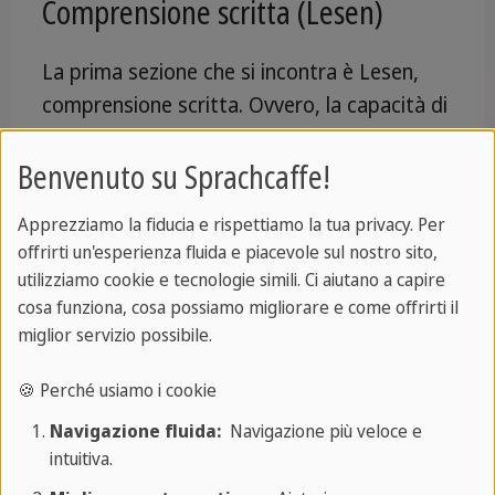
Comprensione scritta (Lesen)
La prima sezione che si incontra è Lesen,
comprensione scritta. Ovvero, la capacità di
comprendere testi di diversa natura e
Benvenuto su Sprachcaffe!
complessità.
Di solito questa parte comprende tre testi.
Apprezziamo la fiducia e rispettiamo la tua privacy. Per
offrirti un'esperienza fluida e piacevole sul nostro sito,
Il primo è più accessibile e tratta di temi
utilizziamo cookie e tecnologie simili. Ci aiutano a capire
quotidiani o informativi. Il secondo è più
cosa funziona, cosa possiamo migliorare e come offrirti il
strutturato, in genere di carattere
miglior servizio possibile.
giornalistico. Il terzo, per concludere, è
tipicamente accademico, con un linguaggio
🍪 Perché usiamo i cookie
più tecnico e meno immediato.
Navigazione fluida:
Navigazione più veloce e
intuitiva.
I candidati si troveranno davanti
domande