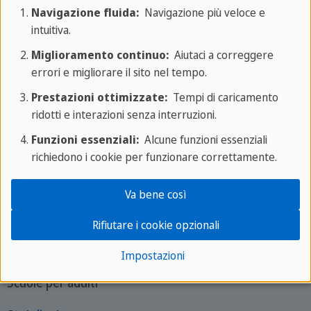
Navigazione fluida:
Navigazione più veloce e
Informazioni su SPRACHCAFFE
intuitiva.
Miglioramento continuo:
Aiutaci a correggere
Chi siamo
errori e migliorare il sito nel tempo.
Lun - ven: 9am - 6pm CEST
Prestazioni ottimizzate:
Tempi di caricamento
Telefono:
+39
06 86356746
ridotti e interazioni senza interruzioni.
Contatta il tuo esperto
Funzioni essenziali:
Alcune funzioni essenziali
Scuole per ragazzi
richiedono i cookie per funzionare correttamente.
St. Julian's
Va bene così
St. Paul's Bay
Brighton
Rifiutare i cookie opzionali
Barcellona
Impostazioni
Francoforte
Scuole per adulti