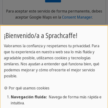
Para aceptar este servicio de forma permanente, debes
aceptar
Google Maps
en la
Consent Manager
.
¡Bienvenido/a a Sprachcaffe!
Qué incluye tu viaje de idiomas con
Valoramos la confianza y respetamos tu privacidad. Para
que tu experiencia en nuestra web sea lo más fluida y
SPRACHCAFFE
agradable posible, utilizamos cookies y tecnologías
similares. Nos ayudan a entender qué funciona bien, qué
📄 Evaluación de idioma:
Comenzarás tu viaje con
podemos mejorar y cómo ofrecerte el mejor servicio
una breve prueba de idioma en línea. Esto nos
posible.
ayuda a encontrar la mejor clase para tu nivel.
🍪 Por qué usamos cookies
📚
Curso de idiomas:
Aprenderás en un ambiente
Navegación fluida:
Navega de forma más rápida e
relajado y agradable. Nuestros experimentados
intuitiva.