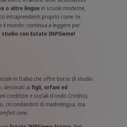
e o altre lingue
in scuole moderne,
azzi intraprendenti proprio come te.
re il mondo: continua a leggere per
 studio con Estate INPSieme!
ociale
in Italia) che offre borse di studio
o, destinati ai
figli, orfani ed
i creditizie e sociali (Fondo Credito).
oco, circondandoti di madrelingua, ma
omfort zone.
ure
Estate INPSieme Estero
. Nel