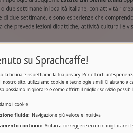
o due settimane in località italiane, con attività ricre
pre di due settimane, e sono esperienze che comprend
he prevede lezioni didattiche, attività culturali e visi
liere un pacchetto soggiorno-vacanza sul libero merca
nuto su Sprachcaffe!
organizzato da un tour operator accreditato, proprio 
la fiducia e rispettiamo la tua privacy. Per offrirti un'esperienza
l nostro sito, utilizziamo cookie e tecnologie simili. Ci aiutano a 
tributo INPS
sa possiamo migliorare e come offrirti il miglior servizio possibil
siamo i cookie
ntare sul portale INPS la domanda accedendo alla prop
dell'anno precedente in corso di validità, rilasciata dal
zione fluida:
Navigazione più veloce e intuitiva.
PSieme occorre l'Isee "ordinario" oppure l'Isee "Minore
ramento continuo:
Aiutaci a correggere errori e migliorare il s
ioni familiari dei richiedenti.