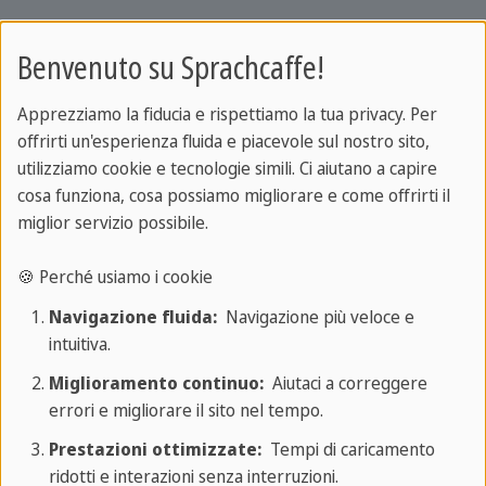
Il 1982 è stato un anno di svolta. Infatti i
Benvenuto su Sprachcaffe!
due fratrelli aprirono una scuola di lingue a
Francoforte, la prima di una lunga serie...
Apprezziamo la fiducia e rispettiamo la tua privacy. Per
offrirti un'esperienza fluida e piacevole sul nostro sito,
Da allora Sprachcaffe è diventata
utilizziamo cookie e tecnologie simili. Ci aiutano a capire
un'organizzazione internazionale che ogni
cosa funziona, cosa possiamo migliorare e come offrirti il
miglior servizio possibile.
anno mette in contatto migliaia di studenti
e trasforma la scuola in un luogo dove le
🍪 Perché usiamo i cookie
diversità linguistiche e culturali si incontrano
Navigazione fluida:
Navigazione più veloce e
e si riconoscono.
intuitiva.
Oltre a dare le basi didattico pedagogiche
Miglioramento continuo:
Aiutaci a correggere
errori e migliorare il sito nel tempo.
della lingua, Sprachcaffe è sinonimo di
dialogo, di incontro tra gente e culture
Prestazioni ottimizzate:
Tempi di caricamento
diverse, nel segno del viaggio e della
ridotti e interazioni senza interruzioni.