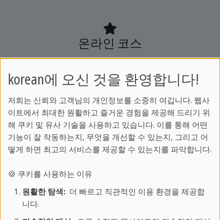
온라인 코스
영어, 스페인어, 독일어, 프랑스어, 이탈리아
korean에 오신 것을 환영합니다!
어, 중국어, 아랍어 등
다양한 언어를
실시간 온라인 LIVE 강의
로
저희는 신뢰와 고객님의 개인정보를 소중히 여깁니다. 웹사
배워보세요.
이트에서 최대한 원활하고 즐거운 경험을 제공해 드리기 위
해 쿠키 및 유사 기술을 사용하고 있습니다. 이를 통해 어떤
전문 강사진과 함께하는 스프락카페 온라인
기능이 잘 작동하는지, 무엇을 개선할 수 있는지, 그리고 어
떻게 하면 최고의 서비스를 제공할 수 있는지를 파악합니다.
코스는
집에서도 현지 어학연수와 같은 몰입형 학습
🍪 쿠키를 사용하는 이유
경험을 제공합니다.
원활한 탐색:
더 빠르고 직관적인 이용 환경을 제공합
안정적인 학습 환경 속에서 효율적이고 체계
니다.
적으로 외국어 실력을 향상시켜 보세요.