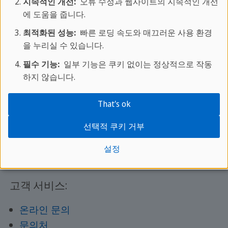
지속적인 개선:
오류 수정과 웹사이트의 지속적인 개선
에 도움을 줍니다.
알아보기
최적화된 성능:
빠른 로딩 속도와 매끄러운 사용 환경
을 누리실 수 있습니다.
필수 기능:
일부 기능은 쿠키 없이는 정상적으로 작동
하지 않습니다.
더 알아보기:
That's ok
어학 프로그램 안내
선택적 쿠키 거부
스프락카페에 대하여
학교별 코스 및 가격 알아보기
설정
스프락카페 매거진
고객 서비스:
온라인 문의
문의처