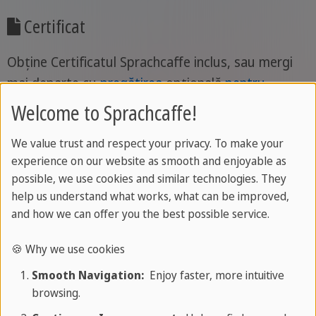
Certificat
Obține Certificatul Sprachcaffe inclus, sau mergi
mai departe cu
pregătirea
opțională
pentru
examen
.
Welcome to Sprachcaffe!
We value trust and respect your privacy. To make your
experience on our website as smooth and enjoyable as
possible, we use cookies and similar technologies. They
help us understand what works, what can be improved,
cazare
and how we can offer you the best possible service.
Hotelul nostru rezident este situat într-un cartier
🍪 Why we use cookies
rezidențial din Miramar (zona ambasadei din
Smooth Navigation:
Enjoy faster, more intuitive
Havana) și la doar câteva minute distanță de
browsing.
faimosul centru de convenții sau casa de oaspeți