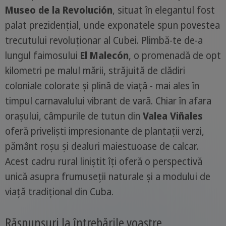
Museo de la Revolución
, situat în elegantul fost
palat prezidențial, unde exponatele spun povestea
trecutului revoluționar al Cubei. Plimbă-te de-a
lungul faimosului
El Malecón
, o promenadă de opt
kilometri pe malul mării, străjuită de clădiri
coloniale colorate și plină de viață - mai ales în
timpul carnavalului vibrant de vară. Chiar în afara
orașului, câmpurile de tutun din
Valea Viñales
oferă priveliști impresionante de plantații verzi,
pământ roșu și dealuri maiestuoase de calcar.
Acest cadru rural liniștit îți oferă o perspectivă
unică asupra frumuseții naturale și a modului de
viață tradițional din Cuba.
Răspunsuri la întrebările voastre