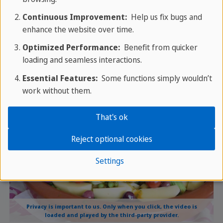
Continuous Improvement:
Help us fix bugs and
enhance the website over time.
Optimized Performance:
Benefit from quicker
loading and seamless interactions.
Privacy is important to us. Only when you click, the video is
loaded and played by the third-party provider.
Essential Features:
Some functions simply wouldn’t
work without them.
That's ok
Reject optional cookies
Settings
Privacy is important to us. Only when you click, the video is
loaded and played by the third-party provider.