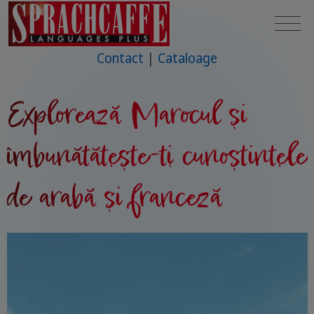
Contact
Cataloage
Explorează Marocul și
îmbunătățește-ți cunoștințele
de arabă și franceză