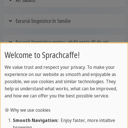
Excursii lingvistice în familie
Excursii lingvistice pentru adulți peste 40 de ani
Welcome to Sprachcaffe!
We value trust and respect your privacy. To make your
experience on our website as smooth and enjoyable as
De ce comunitatea iubește
possible, we use cookies and similar technologies. They
SPRACHCAFFE Maroc
help us understand what works, what can be improved,
and how we can offer you the best possible service.
🍪 Why we use cookies
Smooth Navigation:
Enjoy faster, more intuitive
browsing.