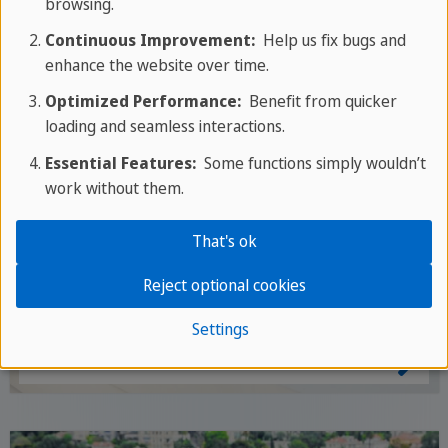
browsing.
Continuous Improvement:
Help us fix bugs and
enhance the website over time.
Optimized Performance:
Benefit from quicker
loading and seamless interactions.
Essential Features:
Some functions simply wouldn’t
work without them.
That's ok
SPANIOLĂ ÎN
Reject optional cookies
Spania
Settings