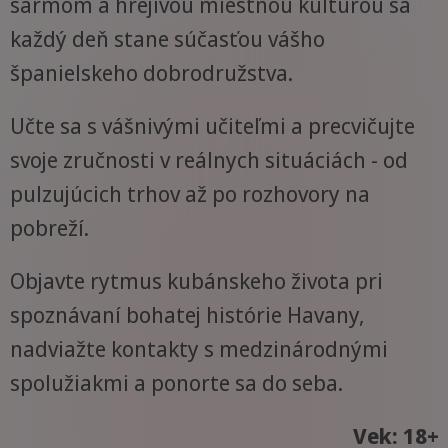
šarmom a hrejivou miestnou kultúrou sa
každý deň stane súčasťou vášho
španielskeho dobrodružstva.
Učte sa s vášnivými učiteľmi a precvičujte
svoje zručnosti v reálnych situáciách - od
pulzujúcich trhov až po rozhovory na
pobreží.
Objavte rytmus kubánskeho života pri
spoznávaní bohatej histórie Havany,
nadviažte kontakty s medzinárodnými
spolužiakmi a ponorte sa do seba.
Vek: 18+