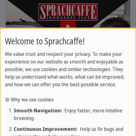
Welcome to Sprachcaffe!
We value trust and respect your privacy. To make your
Privacy is important to us. Only when you click, the video is
experience on our website as smooth and enjoyable as
loaded and played by the third-party provider.
possible, we use cookies and similar technologies. They
help us understand what works, what can be improved,
and how we can offer you the best possible service.
🍪 Why we use cookies
Smooth Navigation:
Enjoy faster, more intuitive
browsing.
Continuous Improvement:
Help us fix bugs and