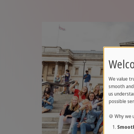
Welco
We value tr
smooth and 
us understa
possible ser
🍪 Why we u
Smooth