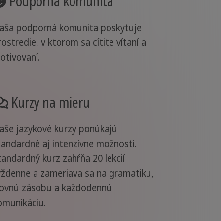
Podporná komunita
aša podporná komunita poskytuje
rostredie, v ktorom sa cítite vítaní a
otivovaní.
Kurzy na mieru
aše jazykové kurzy ponúkajú
tandardné aj intenzívne možnosti.
tandardný kurz zahŕňa 20 lekcií
ýždenne a zameriava sa na gramatiku,
lovnú zásobu a každodennú
omunikáciu.