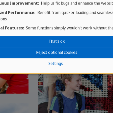
uous Improvement:
Help us fix bugs and enhance the websit
zed Performance:
Benefit from quicker loading and seamles
ions.
al Features:
Some functions simply wouldn’t work without th
That's ok
Reject optional cookies
Settings