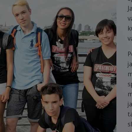
J
v
k
v
P
j
m
s
m
j
t
s