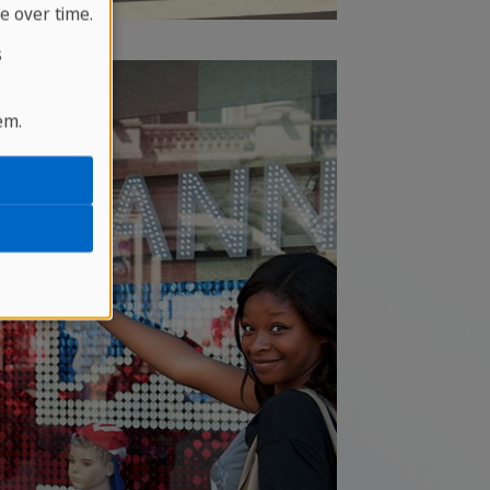
e over time.
s
em.