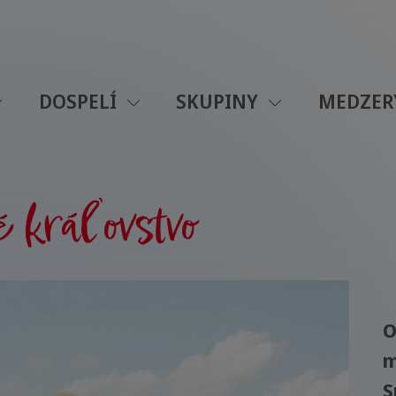
DOSPELÍ
SKUPINY
MEDZER
 kráľovstvo
O
m
S