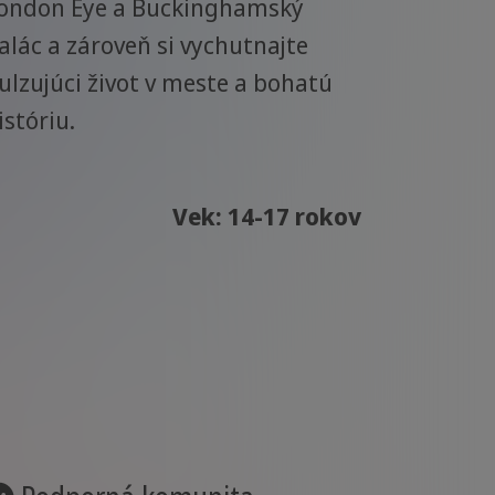
ondon Eye a Buckinghamský
alác a zároveň si vychutnajte
ulzujúci život v meste a bohatú
istóriu.
Vek: 14-17 rokov