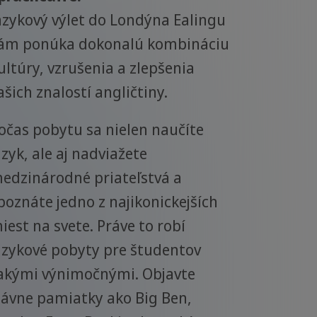
azykový výlet do Londýna Ealingu
ám ponúka dokonalú kombináciu
ultúry, vzrušenia a zlepšenia
ašich znalostí angličtiny.
očas pobytu sa nielen naučíte
azyk, ale aj nadviažete
edzinárodné priateľstvá a
poznáte jedno z najikonickejších
iest na svete. Práve to robí
azykové pobyty pre študentov
akými výnimočnými. Objavte
lávne pamiatky ako Big Ben,