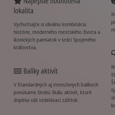
Najlepšie hodnotená
lokalita
N
p
Vychutnajte si ideálnu kombináciu
m
histórie, moderného mestského života a
ikonických pamiatok v srdci Spojeného
kráľovstva.
N
Balíky aktivít
š
Š
V štandardných aj intenzívnych balíkoch
t
ponúkame širokú škálu aktivít, ktoré
s
doplnia váš vzdelávací zážitok.
k