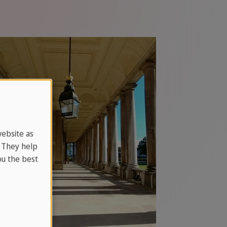
website as
. They help
u the best