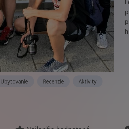
L
p
p
h
Ubytovanie
Recenzie
Aktivity