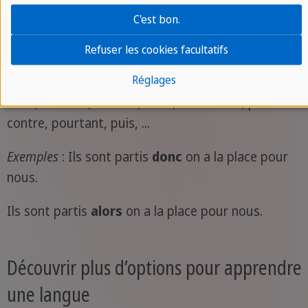
Les
adverbes de liaison
relient deux phrases. Ils
C'est bon.
prennent un rôle de conjonction et modifient
Refuser les cookies facultatifs
toute une phrase ou proposition. Parmi ces
Réglages
adverbes, on peut trouver : ainsi, alors, certes,
donc, en effet, ensuite, enfin, néanmoins, par
contre, pourtant, puis, ...
Exemples
: Ils sont partis
donc
on a la place pour
nous.
Ils sont partis
alors
on a la place pour nous.
Découvrir plus d’options pour apprendre
une langue