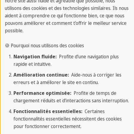
notre site aussi fluide et agréable que possible, nous
utilisons des cookies et des technologies similaires. Ils nous
aident à comprendre ce qui fonctionne bien, ce que nous
Les adverbes d’interrogation
pouvons améliorer et comment t’offrir le meilleur service
possible.
Les
adverbes d'interrogation
permettent de poser
🍪 Pourquoi nous utilisons des cookies
des questions. On y trouve : combien, comment,
Navigation fluide:
Profite d’une navigation plus
pourquoi, quand, où.
rapide et intuitive.
Exemples
:
Combien
de temps pars-tu ?
Amélioration continue:
Aide-nous à corriger les
erreurs et à améliorer le site en continu.
Comment
pars-tu ?
Performance optimisée:
Profite de temps de
chargement réduits et d’interactions sans interruption.
Fonctionnalités essentielles:
Certaines
fonctionnalités essentielles nécessitent des cookies
Les adverbes de liaison
pour fonctionner correctement.