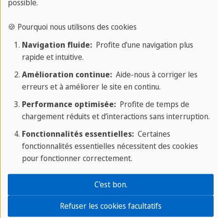
possible.
langue ou uniquement le logement ?
🍪 Pourquoi nous utilisons des cookies
Combien de temps passez-vous avec les hôtes ?
Navigation fluide:
Profite d’une navigation plus
rapide et intuitive.
Amélioration continue:
Aide-nous à corriger les
Puis-je également changer de logement privé en cas
erreurs et à améliorer le site en continu.
de problème ?
Performance optimisée:
Profite de temps de
chargement réduits et d’interactions sans interruption.
Comment se rendre à l'école ?
Fonctionnalités essentielles:
Certaines
fonctionnalités essentielles nécessitent des cookies
pour fonctionner correctement.
Où puis-je faire ma lessive ?
C'est bon.
Que se passe-t-il si je souffre d'allergies ou
Refuser les cookies facultatifs
d'intolérances alimentaires ?