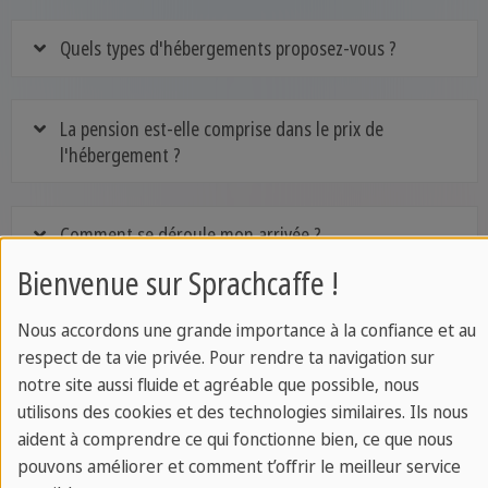
Quels types d'hébergements proposez-vous ?
La pension est-elle comprise dans le prix de
l'hébergement ?
Comment se déroule mon arrivée ?
Bienvenue sur Sprachcaffe !
Comment se déroule mon départ ?
Nous accordons une grande importance à la confiance et au
respect de ta vie privée. Pour rendre ta navigation sur
notre site aussi fluide et agréable que possible, nous
Puis-je réserver un transfert pour mon arrivée ?
utilisons des cookies et des technologies similaires. Ils nous
aident à comprendre ce qui fonctionne bien, ce que nous
pouvons améliorer et comment t’offrir le meilleur service
Est-il possible de réserver uniquement le cours de