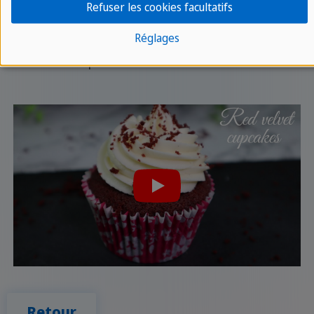
Refuser les cookies facultatifs
aimez cuisiner et que les desserts sont votre truc,
Réglages
nous vous laissons une vidéo avec la recette des
Red Velvet Cupcakes.
Retour