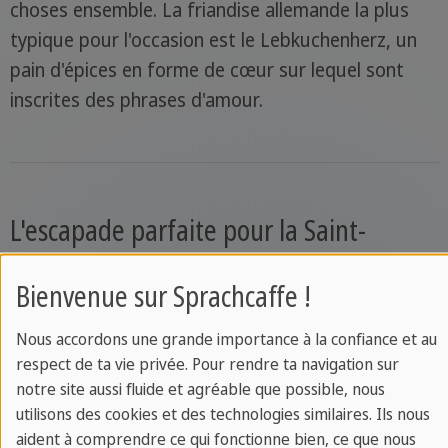
choses ensemble. La friandise allemande la plus
typique pour l'occasion est le Lebkuchenherz, un
pain d'épices en forme de cœur sur lequel sont
inscrites des phrases d'amour.
L'escapade parfaite pour la Saint-
Valentin
Bienvenue sur Sprachcaffe !
Vous voulez surprendre votre bien-aimé(e) et
Nous accordons une grande importance à la confiance et au
cherchez un cadeau original dont vous vous
respect de ta vie privée. Pour rendre ta navigation sur
souviendrez toute votre vie ? Une escapade
notre site aussi fluide et agréable que possible, nous
romantique à Paris, la ville de l'amour, pour la
utilisons des cookies et des technologies similaires. Ils nous
aident à comprendre ce qui fonctionne bien, ce que nous
Saint-Valentin est l'un des scénarios de rêve pour