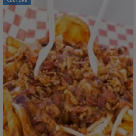
friandises sont le parfait
accompagnement d'une soirée détendue
au coin du feu, sur fond de musique de
Noël. Nous avons classé les recettes de la
plus facile à la plus difficile. Mais ne vous
découragez pas : plus le défi est grand,
plus le résultat est gratifiant !