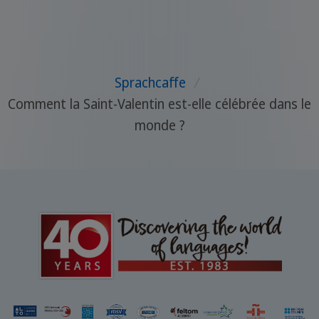
voisins et même plus lointains accordent
également beaucoup d’importance à
cette tradition festive. En lisant cet
Sprachcaffe
/
article, vous serez transportés au cœur
Comment la Saint-Valentin est-elle célébrée dans le
d’un carnaval d'hiver au Canada, vous
monde ?
retrouverez au cœur de la place Saint-
Marc de Venise spécialement ornée de
masques pour l’occasion ou encore au
milieu d’une parade de Jazz à la Nouvelle-
Orléans. Découvrez avec nous les plus
grands carnavals du monde!