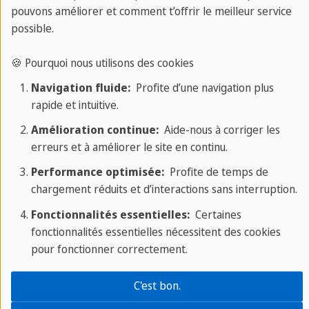
pouvons améliorer et comment t’offrir le meilleur service
passer une Saint-Valentin authentique avec des
possible.
projets tels qu'une promenade en bateau sur la
Seine, une promenade dans la ville des lumières
🍪 Pourquoi nous utilisons des cookies
avec une vue magnifique sur la Tour Eiffel ou un
Navigation fluide:
Profite d’une navigation plus
spectacle dans l'un des célèbres cabarets de Paris.
rapide et intuitive.
Si vous êtes un romantique et que vous aimez les
Amélioration continue:
Aide-nous à corriger les
émotions fortes, alors le 14 février est un jour que
erreurs et à améliorer le site en continu.
vous n'oublierez jamais. Artisanat, cartes, photos,
Performance optimisée:
Profite de temps de
roses décoratives, poèmes... etc., vous pouvez
chargement réduits et d’interactions sans interruption.
choisir les idées et les cadeaux les plus originaux
Fonctionnalités essentielles:
Certaines
pour passer une Saint-Valentin pleine d'amour.
fonctionnalités essentielles nécessitent des cookies
Nous sommes certains que, quel que soit votre
pour fonctionner correctement.
projet, en bonne compagnie, que ce soit avec
votre bien-aimé(e), avec des amis ou avec votre
C'est bon.
famille, vous vous amuserez à coup sûr. Et si vous