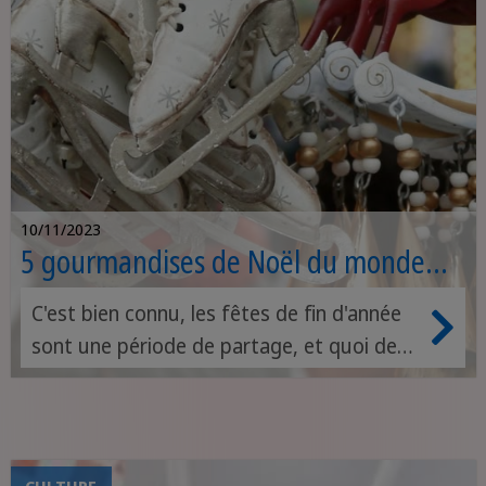
10/11/2023
5 gourmandises de Noël du monde
entier
C'est bien connu, les fêtes de fin d'année
sont une période de partage, et quoi de
mieux que de délicieuses friandises
sucrées pour les partager ! Après avoir
cuisiné avec votre partenaire, votre
famille ou vos amis, ces délicieuses
CULTURE