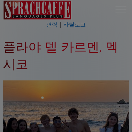
연락
카탈로그
플라야 델 카르멘, 멕
시코