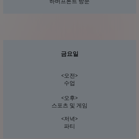
하버프론트 방문
금요일
<오전>
수업
<오후>
스포츠 및 게임
<저녁>
파티