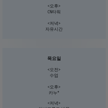
<오후>
CN타워
<저녁>
자유시간
목요일
<오전>
수업
<오후>
카누*
<저녁>