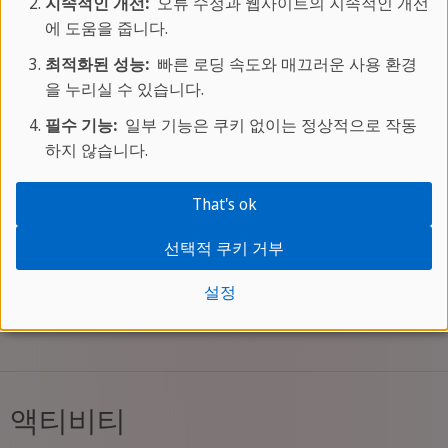
지속적인 개선:
오류 수정과 웹사이트의 지속적인 개선
운 친구를 사귈 수 있는 즐거움이 가득한 시간이 됩
에 도움을 줍니다.
니다. 아침과 저녁이 홈스테이에서 제공되며 점심에
최적화된 성능:
빠른 로딩 속도와 매끄러운 사용 환경
는 맛있는 도시락으로 제공됩니다.
을 누리실 수 있습니다.
홈스테이 가정에서 학교까지 통학시간은 대중교통
필수 기능:
일부 기능은 쿠키 없이는 정상적으로 작동
으로 최대 45~60분 정도 소요되며, 지하철 정거장이
하지 않습니다.
근처에 있습니다. 즐거운 등하교길을 이용해 또다른
That's ok
토론토를 발견할 수 있는 소중한 기회를 놓치지 마
세요!
선택적 쿠키 거부
설정
토론토 청소년 어학캠프 비용 알아보기
액티비티