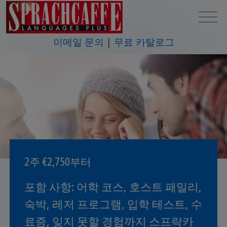
이메일 문의
무료 카탈로그
2주 €2,750부터
포함 사항: 어학 코스, 호스트 패밀리,
숙박, 레저 프로그램, 입학 테스트, 수
료증, 잊지 못할 경험까지 스프락카