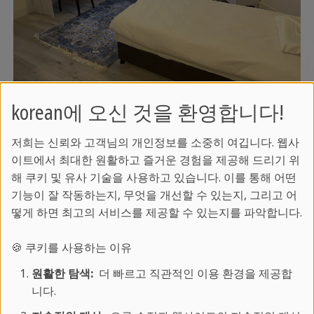
korean에 오신 것을 환영합니다!
저희는 신뢰와 고객님의 개인정보를 소중히 여깁니다. 웹사
조식/중식/
이트에서 최대한 원활하고 즐거운 경험을 제공해 드리기 위
룸
타입
석식
거리
해 쿠키 및 유사 기술을 사용하고 있습니다. 이를 통해 어떤
기능이 잘 작동하는지, 무엇을 개선할 수 있는지, 그리고 어
홈스테이
홈스테이에
대중교통으로 최
떻게 하면 최고의 서비스를 제공할 수 있는지를 파악합니다.
1/2인실
서 제공
대 60분
🍪 쿠키를 사용하는 이유
원활한 탐색:
더 빠르고 직관적인 이용 환경을 제공합
니다.
토론토에서의 영어연수는 즐거운 학습, 관광, 새로