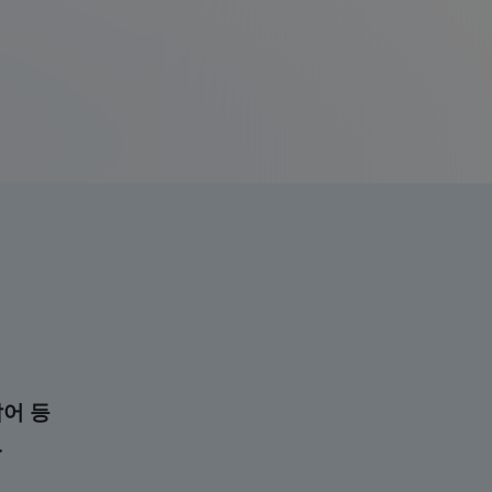
랍어 등
.