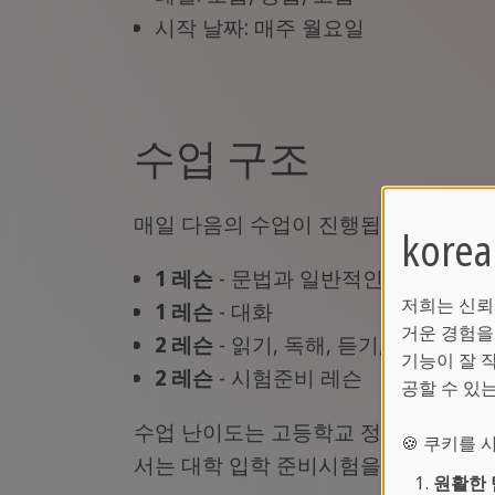
시작 날짜: 매주 월요일
수업 구조
매일 다음의 수업이 진행됩니다:
kor
1
레슨
- 문법과 일반적인 어휘연습
저희는 신뢰
1
레슨
- 대화
거운 경험을
2
레슨
- 읽기, 독해, 듣기, 쓰기
기능이 잘 
2
레슨
- 시험준비 레슨
공할 수 있
수업 난이도는 고등학교 정규과정 수준으
🍪 쿠키를
서는 대학 입학 준비시험을 대비한 내
원활한 